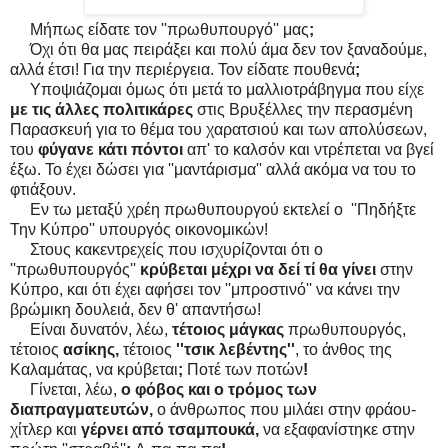
Μήπως είδατε τον ''πρωθυπουργό'' μας
;
Όχι ότι θα μας πειράξει και πολύ άμα δεν τον ξαναδούμε,
αλλά έτσι! Για την περιέργεια. Τον είδατε πουθενά
;
Υποψιάζομαι όμως ότι μετά το μαλλιοτράβηγμα που είχε
με τις άλλες πολιτικάρες
στις Βρυξέλλες την περασμένη
Παρασκευή για το θέμα του χαρατσιού και των απολύσεων,
του
φύγανε κάτι πόντοι
απ' το καλσόν και ντρέπεται να βγεί
έξω. Το έχει δώσει για ''μαντάρισμα'' αλλά ακόμα να του το
φτιάξουν.
Εν τω μεταξύ χρέη πρωθυπουργού εκτελεί ο ''Πηδήξτε
Την Κύπρο'' υπουργός οικονομικών!
Στους κακεντρεχείς που ισχυρίζονται ότι ο
''πρωθυπουργός''
κρύβεται μέχρι να δεί τί θα γίνει
στην
Κύπρο, και ότι έχει αφήσει τον ''μπροστινό'' να κάνει την
βρώμικη δουλειά, δεν θ' απαντήσω!
Είναι δυνατόν, λέω,
τέτοιος μάγκας
πρωθυπουργός,
τέτοιος
ασίκης,
τέτοιος
''τσικ λεβέντης''
, το άνθος της
Καλαμάτας, να κρύβεται
;
Ποτέ των ποτών
!
Γίνεται, λέω,
ο φόβος και ο τρόμος των
διαπραγματευτών,
ο άνθρωπος που μιλάει στην φράου-
χίτλερ και
γέρνει από τσαμπουκά,
να εξαφανίστηκε στην