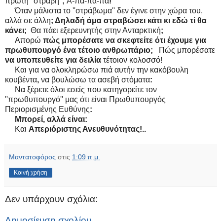
πρώτη ''στραβή''
;
Α-πα-πα-πα
!
Όταν μάλιστα το ''στράβωμα'' δεν έγινε στην χώρα του,
αλλά σε άλλη
; Δηλαδή άμα στραβώσει κάτι κι εδώ τί θα
κάνει;
Θα πάει εξερευνητής στην Ανταρκτική
;
Απορώ
πώς μπορέσατε να σκεφτείτε ότι έχουμε για
πρωθυπουργό ένα τέτοιο ανθρωπάριο;
Πώς μπορέσατε
να υποπευθείτε για δειλία
τέτοιον κολοσσό!
Και για να ολοκληρώσω πιά αυτήν την κακόβουλη
κουβέντα
,
να βουλώσω τα ασεβή στόματα
:
Να ξέρετε όλοι εσείς που κατηγορείτε τον
''πρωθυπουργό'' μας ότι είναι Πρωθυπουργός
Περιορισμένης Ευθύνης
:
Μπορεί, αλλά είναι:
Και
Απεριόριστης Ανευθυνότητας!..
Μαντατοφόρος
στις
1:09 π.μ.
Κοινή χρήση
Δεν υπάρχουν σχόλια:
Δημοσίευση σχολίου